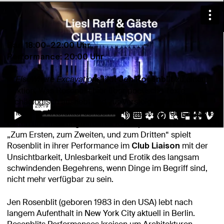
Club Liaison, Jen Rosenblit, fjk3 – Raum für zeitgenössische Kunst, 2023.
Kamera: Jeremy Miedler
Bar: 18:00–22:00 Uhr
Performance: 20:00 Uhr
In
ElseWhere Excavations
lädt
zu einer
Jen Rosenblit
Auktion. Was Rosenblit hier über poetische Texte
archäologisch aushebt und zur Versteigerung bringt,
sind keine Artefakte, sondern immaterielle Ideen. Wie viel
bieten für einen ungreifbares Konzept? Im Sinne von
„Zum Ersten, zum Zweiten, und zum Dritten“ spielt
Rosenblit in ihrer Performance im
mit der
Club Liaison
Unsichtbarkeit, Unlesbarkeit und Erotik des langsam
schwindenden Begehrens, wenn Dinge im Begriff sind,
nicht mehr verfügbar zu sein.
Jen Rosenblit (geboren 1983 in den USA) lebt nach
langem Aufenthalt in New York City aktuell in Berlin.